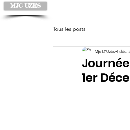
MJC UZES
Accueil
À propos
Tous les posts
Mjc D'Uzès
4 déc. 
Journée 
1er Déc