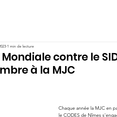
Actualités
Activités
Projets
2023
1 min de lecture
Mondiale contre le SID
embre à la MJC
Chaque année la MJC en par
le CODES de Nîmes s'engage