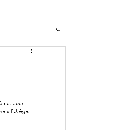
Adhérer
Contact
hème, pour 
vers l'Uzège.