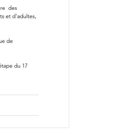
re  des 
s et d'adultes, 
que de 
 étape du 17 