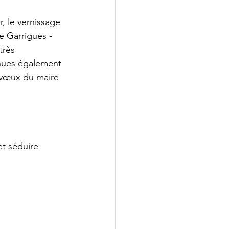
r, le vernissage 
de Garrigues -
très 
ues également 
x vœux du maire 
t séduire 