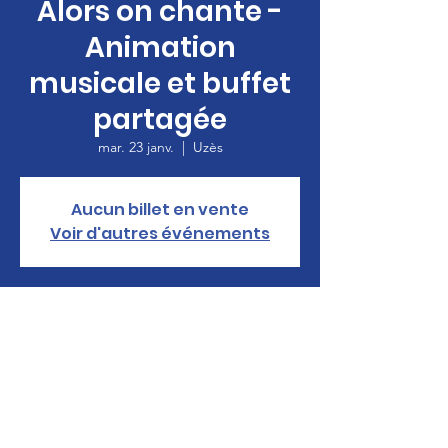
Alors on chante -
Animation
musicale et buffet
partagée
mar. 23 janv.
  |  
Uzès
Aucun billet en vente
Voir d'autres événements
Heure et lieu
23 janv. 2024, 19:00 – 20:00
Uzès, Pl. de Verdun, 30700 Uzès, France