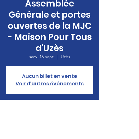
Assemblée
Générale et portes
ouvertes de la MJC
- Maison Pour Tous
d'Uzès
sam. 16 sept.
  |  
Uzès
Aucun billet en vente
Voir d'autres événements
Heure et lieu
16 sept. 2023, 14:00 – 14:05
Uzès, Pl. de Verdun, 30700 Uzès, France