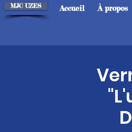
MJC UZES
Accueil
À propos
Ver
"L
D