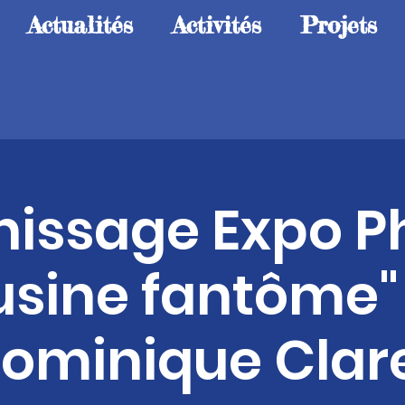
Actualités
Activités
Projets
nissage Expo P
'usine fantôme"
ominique Clar