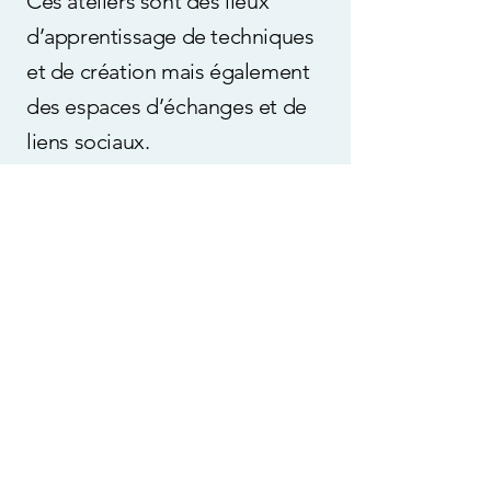
Ces ateliers sont des lieux
d’apprentissage de techniques
et de création mais également
des espaces d’échanges et de
liens sociaux.
Ces activités sont proposées
dans une démarche
d’ouverture, ce qui favorise la
participation des adhérents à
d’autres projets au sein de
l’association.