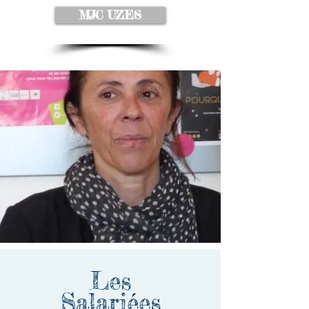
MJC UZES
Les
Salariées