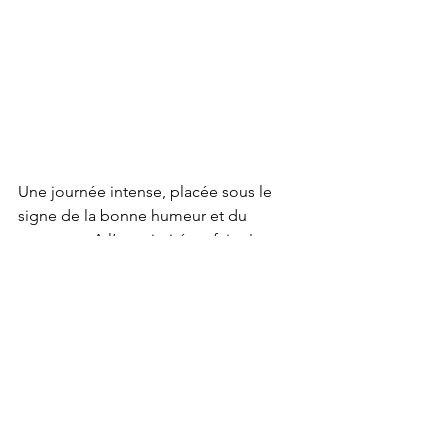
Une journée intense, placée sous le 
signe de la bonne humeur et du 
partage. « A l’unanimité : refaire !
Voir tout
Posts récents