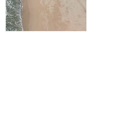
03
Nom du projet
Description de votre projet. Rédigez
un court résumé pour présenter votre
travail et son contexte aux visiteurs.
Cliquez sur « Modifier texte » ou
double-cliquez sur la zone de texte
pour commencer.